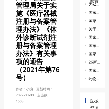
看看
管理局关于实
为获得相关药品和医疗器械在我国上市许可， 利用我国人类遗传资源开展国际合作 临床试验的行政审批流程
施《医疗器械
国家药监局综合司关于推荐医疗器械质量抽查检验复检机构的通知
注册与备案管
国家药监局关于印发境内第三类和进口医疗器械注册审批操作规范的通知
理办法》《体
关于新法规实施过渡期技术审评有关事宜的通告（2021年第14号）
外诊断试剂注
国家药品监督管理局关于《体外诊断试剂注册管理办法（修订草案征求意见稿）》公开征求意见的通知
册与备案管理
国家药监局综合司关于成立《医疗器械监督管理条例》宣讲团的通知
办法》有关事
国家药品监督管理局关于《医疗器械经营监督管理办法（修订草案征求意见稿）》公开征求意见的通知
项的通告
26新版药物GCP解读-第一条
（2021年第76
国家药监局关于贯彻实施《医疗器械监督管理条例》有关事项的公告（2021年第76号）
号）
药物临床试验质量管理规范（2026年修订）逐条解读(一)
作者：小编
更新时间：
2022-09-08
点击数：
医械
1508
资源