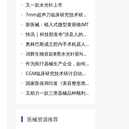
又一款水光针上市
7mm超声刀临床研究技术研讨会
新医械：植入式微型黄斑镜IMT
快讯 | 科技部发布“涉及人的神经技术医学研究伦理指引” 或涉脑机接口/神经调控等技术
奥林巴斯成立腔内手术机器人公司 | 正式进军手术机器人领域
润辉生物首款Ⅲ类水光针获NMPA受理
作为医疗器械生产企业，如何选择临床试验CRO公司？
CGM临床研究技术研讨启动会顺利召开
国家医保局印发《美容整形类医疗服务价格项目立项指南（试行）》
又助力一款三类器械品种顺利过评获批！
医械资源推荐