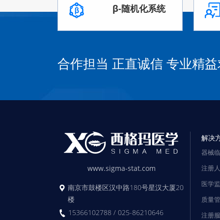
β-随机化系统
合作担当 正直诚信 专业精益
解决
器械
注册
www.sigma-stat.com
医学
南京市鼓楼区汉中路180号星汉大厦20
楼
质量
15366102788 / 025-86210646
注册