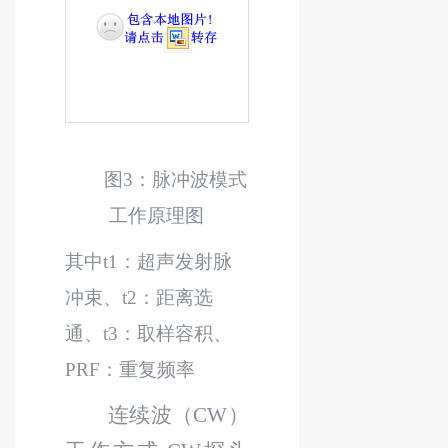
图
3
：脉冲波模式
工作原理图
其中
t1
：超声发射脉
冲束、
t2
：距离选
通、
t3
：取样容积、
PRF
：重复频率
连续波（
CW
）