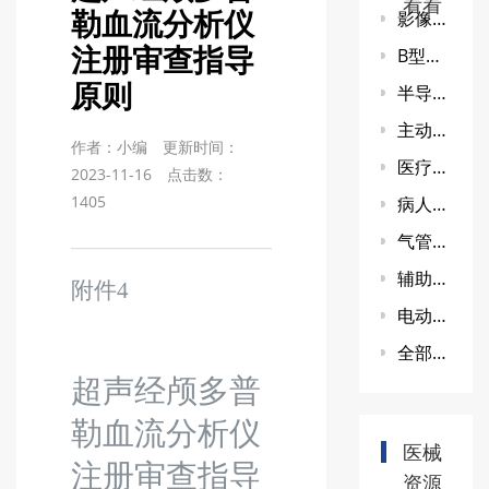
看看
勒血流分析仪
影像型超声诊断设备新技术注册技术审查指导原则（2015年第33号）
注册审查指导
B型超声诊断设备（第二类） 产品注册技术审查指导原则
原则
半导体激光治疗机（第二类）注册技术 审查指导原则
主动脉覆膜支架系统临床试验指导原则
作者：小编
更新时间：
医疗器械动物试验研究注册审查指导原则 第一部分：决策原则
2023-11-16
点击数：
1405
病人监护产品（第二类）注册技术审查 指导原则（2017年修订版）
气管插管产品注册技术审查指导原则
辅助生殖用穿刺取卵针注册技术审查指导原则
附件
4
电动手术台注册技术审查指导原则
全部法 律 法 规指 导 原 则标 准 体 系行 业 规 范知 识 问 答 第二类腹腔镜手术器械产品注册技术审查指导原则
超声经颅多普
勒血流分析仪
医械
注册审查指导
资源