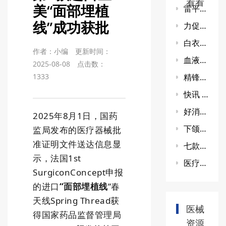
看看
美“面部埋植
雷平在北京调研基于脑机接口技术的医疗器械创新研发工作
线”成功获批
力促医美发展：深圳聚生聚己内酯微球PCL微球完成药监局主文档登记备案
白衣缘生物国内首款ECM植入剂提交注册
作者：小编
更新时间：
血液成分分离机上市：科技创新助力医疗进步
2025-08-08
点击数：
1333
精锋MP1000成首个获批全科室应用的中国品牌腔镜手术机器人
快讯 | 科技部发布“涉及人的神经技术医学研究伦理指引” 或涉脑机接口/神经调控等技术
好消息!国内首个鱼尾纹胶原溶液获批
2025年8月1日，国药
下颌弧线整形临床试验技术研讨会
监局发布的医疗器械批
准证明文件送达信息显
七款童颜针比较
示，法国1st
医疗器械综合性CRO-西格玛医学
SurgiconConcept申报
的进口
“面部埋植线
”春
天线
Spring Thread
获
医械
得国家药品监督管理局
资源