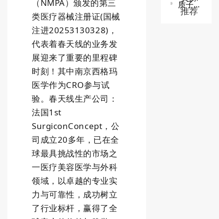
（NMPA）颁发的第三
质子/碳离子治疗系统技术审查指导原则
推荐
类医疗器械注册证
(
国械
注进20253130328
)，
代表着春天线的业务发
展迎来了重要的里程碑
时刻！其中南京西格玛
医学作为CRO参与试
验。春天线生产公司：
法国1st
SurgiconConcept，公
司成立20多年，已在全
球最具挑战性的市场之
一医疗美容医学与外科
领域，以卓越的专业实
力与可靠性，成功树立
了行业标杆，赢得了全