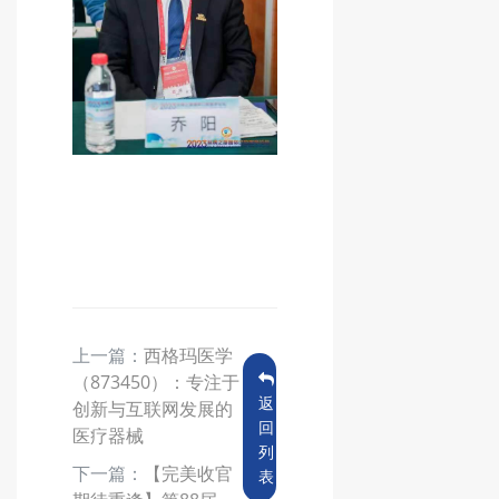
上一篇：
西格玛医学
（873450）：专注于
返
创新与互联网发展的
回
医疗器械
列
下一篇：
【完美收官
表