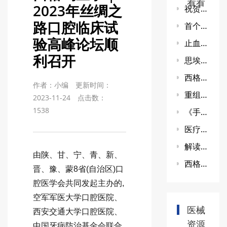
看看
2023年丝绸之
祝贺！医疗器械临床试验样本量计算软件上市
路口腔临床试
首个登录央视报道的介入机器人获批NMPAIII类器械注册证
验高峰论坛顺
止血海绵临床研究技术研讨会
利召开
思埃然医疗 SIERRA VISION SYSTEM 超乳玻切一体机获国家药监局三类证，国产眼科手术设备迈入整体解决方案新时代
西格玛医学荣获“2024 中国医美器械年度优秀服务商”金质奖称号
作者：小编
更新时间：
重组Ⅲ型人源化胶原蛋白冻干纤维临床试验技术研讨会
2023-11-24
点击数：
1538
《手术导航系统产品规范》《医疗器械可用性测试通用技术规范》标准起草与评审，西格玛医学积极参与！
医疗器械临床试验主要研究者资质问题
解读巨子生物全球首款重组I型α1亚型胶原蛋白溶液审评报告(上):是填充再生，还是水光？
由陕、甘、宁、青、新、
西格玛医学助力山东恒心ECMO获得NMPA三类器械注册证
晋、豫、蒙8省(自治区)口
腔医学会共同发起主办的,
空军军医大学口腔医院、
医械
西安交通大学口腔医院、
资源
中国牙病防治基金会联合