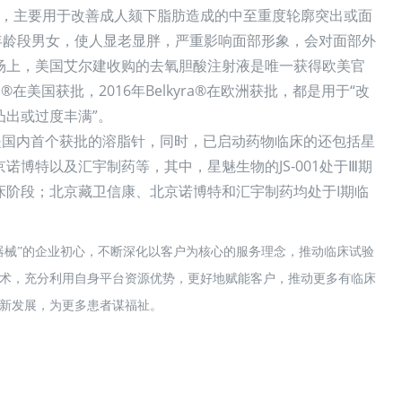
，主要用于改善成人颏下脂肪造成的中至重度轮廓突出或面
年龄段男女，使人显老显胖，严重影响面部形象，会对面部外
场上，美国
艾尔建
收购的去氧胆酸注射液是唯一获得欧美官
lla®在美国获批，2016年Belkyra®在欧洲获批，都是用于“改
凸出或过度丰满”。
02是国内首个获批的溶脂针，同时，已启动药物临床的还包括星
诺博特以及汇宇制药等，其中，星魅生物的JS-001处于Ⅲ期
期临床阶段；北京藏卫信康、北京诺博特和汇宇制药均处于
I期临
器械”的企业初心，不断深化以客户为核心的服务理念，推动临床试验
术，充分利用自身平台资源优势，更好地赋能客户，推动更多有临床
新发展，为更多患者谋福祉。