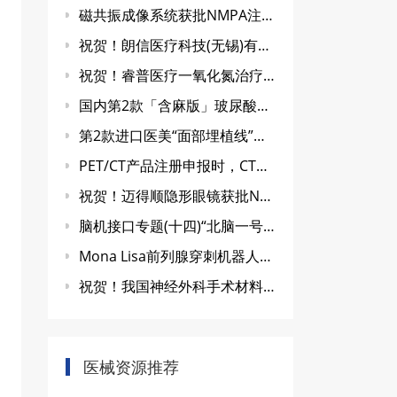
磁共振成像系统获批NMPA注册证
祝贺！朗信医疗科技(无锡)有限公司一次性胰胆成像导管获药监局批准上市
祝贺！睿普医疗一氧化氮治疗仪
国内第2款「含麻版」玻尿酸「水光针」获批
第2款进口医美“面部埋植线”成功获批
PET/CT产品注册申报时，CT已取得注册证书，CT的综述资料、研究资料应如何提供
祝贺！迈得顺隐形眼镜获批NMPA注册证
脑机接口专题(十四)“北脑一号”智能脑机系统进入临床验证阶段
Mona Lisa前列腺穿刺机器人定位系统获NMPA批准上市
祝贺！我国神经外科手术材料研发获重大进展 已进入临床试验
医械资源推荐