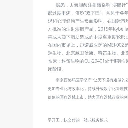
据悉，去氧胆酸注射液俗称“溶脂针”
部过度丰满，俗称“双下巴”。常见于各
观和心理健康产生负面影响。在国际市
方批准的
注射溶脂
产品，2015年Kybe
善成人颏下脂肪造成的中度至重度轮廓
在国内市场上，迈诺威医药的MEI-0
魅生物、北京藏卫信康、科笛生物、北京
临床；科笛生物的CU-20401处于Ⅱ
床
阶段。
南京西格玛医学坚守
“让天下没有难做的
更加专业化与效率化，持续升级数字化管理技
价值的医疗器械上市，助力医疗器械行业的创
早开工，快交付的一站式服务模式