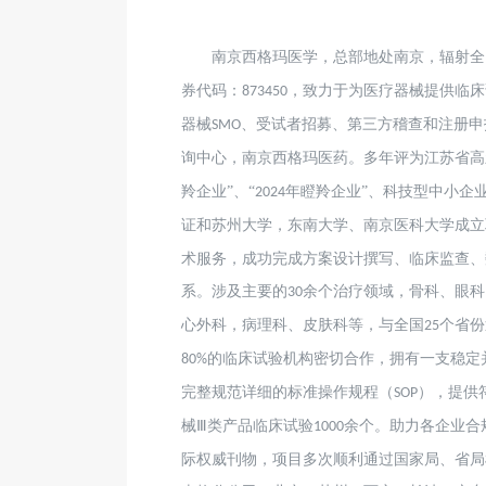
南京西格玛医学，总部地处南京，辐射全
券代码：
，致力于为医疗器械提供临床
873450
器械
、受试者招募、第三方稽查和注册申
SMO
询中心，南京西格玛医药。多年评为江苏省高
羚企业”、“
年瞪羚企业”、科技型中小企
2024
证和苏州大学，东南大学、南京医科大学成立
术服务，成功完成方案设计撰写、临床监查、
系。涉及主要的
余个治疗领域，骨科、眼科
30
心外科，病理科、皮肤科等，与全国
个省份
25
的临床试验机构密切合作，拥有一支稳定
80%
完整规范详细的标准操作规程（
），提供
SOP
械Ⅲ类产品临床试验
余个。助力各企业合
1000
际权威刊物，项目多次顺利通过国家局、省局