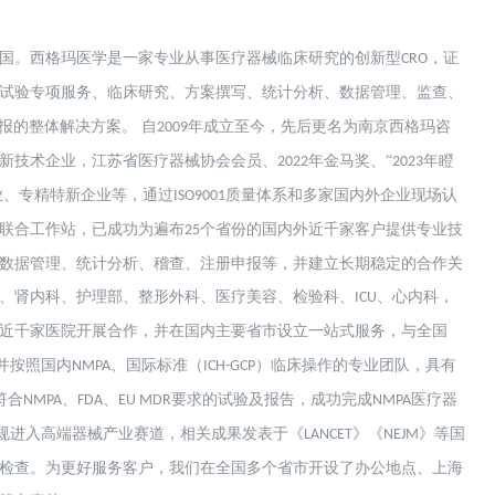
国。西格玛医学是一家专业从事医疗器械临床研究的创新型
，证
CRO
试验专项服务、临床研究、方案撰写、统计分析、数据管理、监查、
报的整体解决方案。 自
年成立至今，先后更名为南京西格玛咨
2009
新技术企业，江苏省医疗器械协会会员、
年金马奖、“
年瞪
2022
2023
业、专精特新企业等，通过
质量体系和多家国内外企业现场认
ISO9001
联合工作站，已成功为遍布
个省份的国内外近千家客户提供专业技
25
数据管理、统计分析、稽查、注册申报等，并建立长期稳定的合作关
、肾内科、护理部、整形外科、医疗美容、检验科、
、心内科，
ICU
近千家医院开展合作，并在国内主要省市设立一站式服务，与全国
并按照国内
、国际标准（
）临床操作的专业团队，具有
NMPA
ICH-GCP
符合
、
、
要求的试验及报告，成功完成
医疗器
NMPA
FDA
EU MDR
NMPA
规进入高端器械产业赛道，相关成果发表于《
》《
》等国
LANCET
NEJM
检查。为更好服务客户，我们在全国多个省市开设了办公地点、上海