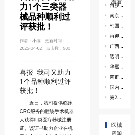
看看
力1个三类器
角膜塑形镜临床研究技术研讨会
械品种顺利过
南京西格玛医学荣获金马奖
评获批！
韩国REGEN 公司关于聚乳酸面部填充剂AestheFill产品致中国客户的声明
再迎喜讯！「隆越注射针」获批NMPA三类证
作者：小编
更新时间：
广西临床注册体系选哪个? 综合器械CRO西格玛医学
2025-04-02
点击数：
900
透明质酸钠纠正眶下凹陷启动会
华熙生物联手浙江湃肽，公开“HA-多肽”融合性抗老成分专利
喜报|我司又助力
菌群胶囊临床试验项目的技术研讨会
1个品种顺利过评
国内第7款「童颜针」正式获批
获批！
第2款进口医美“面部埋植线”成功获批
近日，我司提供临床
CRO服务的腔镜手术机器
人获得III类医疗器械注册
医械
证。该证书助力企业在机
资源