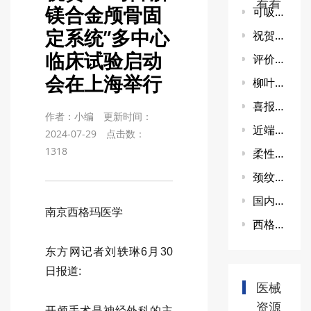
看看
镁合金颅骨固
可吸收镁口腔膜临床试验技术研讨会
定系统”多中心
祝贺！锦波生物开启毛发增量临床研究
临床试验启动
评价透明质酸钠纠正静态额部皱纹的安全性和有效性的前瞻性、多中心、随机研究
会在上海举行
柳叶刀国内首款髋关节置换手术机器人获批FDA上市
喜报！法国Laboratoires VIVACY玻尿酸获批
作者：小编
更新时间：
近端辅助系统临床研究技术研讨会
2024-07-29
点击数：
1318
柔性机器人临床试验技术研讨会
颈纹玻尿酸临床研究技术研讨会
国内第7款「童颜针」正式获批
南京西格玛医学
西格医械·清凉e夏：积分赠书开始啦！
东方网记者刘轶琳6月30
日报道:
医械
资源
开颅手术是神经外科的主