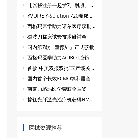
【器械注册一起学7】射频、微波消融设备
YVOIRE Y-Solution 720玻尿酸获批
西格玛医学助力诺尔医疗获批NMPA三类证书
磁波刀临床试验技术研讨会
国内第7款「童颜针」正式获批
西格玛医学助力AGIBOT腔镜手术机器人获得III类医疗器械注册证
首款“中美双报双批”国产髋关节置换手术机器人获得三类创新医疗器械注册证
国内首个长效ECMO氧和器套包获NMPA批准上市
南京西格玛医学荣获金马奖
掺铥光纤激光治疗机获得NMPA注册证
医械资源推荐