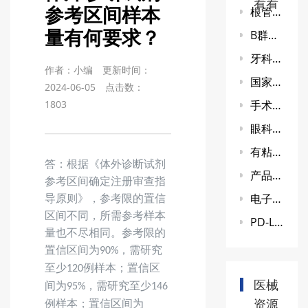
看看
参考区间样本
根管预备机注册审查指导原则
量有何要求？
B群链球菌核酸检测试剂注册技术 审查指导原则
牙科印模材料产品注册单元应如何划分?
作者：小编
更新时间：
国家食品药品监督管理总局关于医疗器械临床试验备案有关事宜的公告（2015年第87号）
2024-06-05
点击数：
1803
手术无影灯注册技术审查指导原则（2017年第30号）
眼科超声乳化和眼前节玻璃体切除设备及附件注册技术审查指导原则
有粘胶背衬的聚氨酯泡沫敷料
答：
根据《体外诊断试剂
产品在进行化学性能研究时，某项化学性能（例如还原物质）出现异常，需如何进行评价？
参考区间确定注册审查指
电子血压计（示波法）注册技术审查指导原则
导原则》，参考限的置信
区间不同，所需参考样本
PD-L1检测试剂临床试验—结果重现性研究注册审查指导原则
量也不尽相同。参考限的
置信区间为
，需研究
90%
至少
例样本；置信区
120
医械
间为
，需研究至少
95%
146
资源
例样本；置信区间为