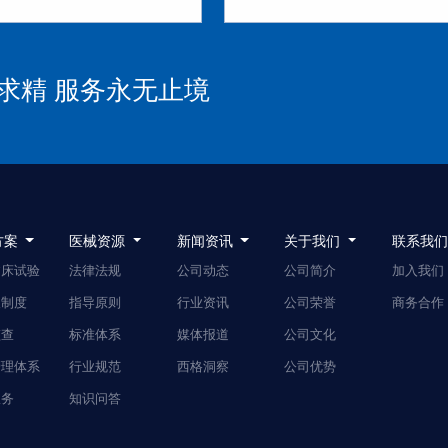
求精 服务永无止境
方案
医械资源
新闻资讯
关于我们
联系我
临床试验
法律法规
公司动态
公司简介
加入我们
人制度
指导原则
行业资讯
公司荣誉
商务合作
监查
标准体系
媒体报道
公司文化
管理体系
行业规范
西格洞察
公司优势
服务
知识问答
事务