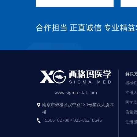
合作担当 正直诚信 专业精益
解决
器械
注册
www.sigma-stat.com
医学
南京市鼓楼区汉中路180号星汉大厦20
楼
质量
15366102788 / 025-86210646
注册
法规