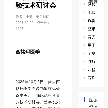
看看
验技术研讨会
经颈静脉肝内穿刺器械获批上市
七款童颜针差异比较
作者：小编
更新时间：
祝贺！天瞳皓月高阶像差近视离焦镜片上市
2023-12-22
点击数：
整形美容用注射填充剂产品的适用范围描述为“适用于真皮组织中层及深层注射，以纠正鼻唇沟皱纹”，应如何理解产品的具体植入部位？
1108
雾光炮：医疗级无创透皮技术重塑医美抗衰新范式
用于抑郁症的治疗的TMS三类器械证获批
西格玛医学
宁夏临床试验选哪个? 综合器械CRO西格玛医学
胶原蛋白口周年轻化填充的操作规范专家共识
西格玛医学助力血管缝合器获NMPA批准上市
丽珠兰Ⅲ类PN产品「REJURAN」国内获批！
2022年10月5日，南京西
格玛医学在多功能媒体会
议室召开了临床试验项目
医械
的技术研讨会。董事长刘
资源